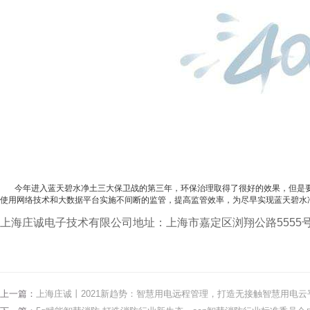
今年进入蓝天碧水净土三大保卫战的第三年，环保治理取得了很好的效果，但是
使用网络技术和大数据平台实施不间断的监管，提高监管效率，为尽早实现蓝天碧水
上海庄诚电子技术有限公司地址：上海市嘉定区浏翔公路5555号销售热线：400
上一篇：
上海庄诚丨2021新趋势：智慧用电远程管理，打造无接触智慧用电云