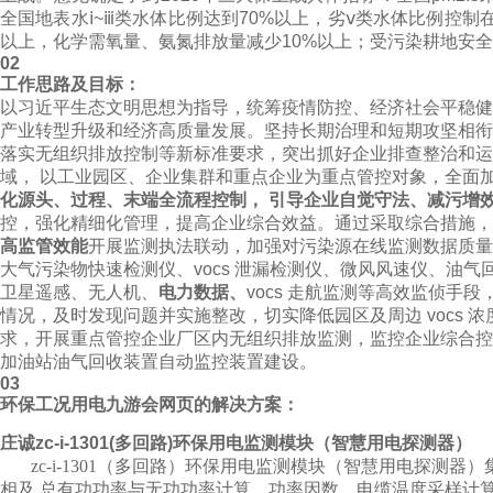
全国地表水ⅰ~ⅲ类水体比例达到70%以上，劣ⅴ类水体比例控制
以上，化学需氧量、氨氮排放量减少10%以上；受污染耕地安全
02
工作思路及目标：
以习近平生态文明思想为指导，统筹疫情防控、经济社会平稳健康
产业转型升级和经济高质量发展。坚持长期治理和短期攻坚相衔
落实无组织排放控制等新标准要求，突出抓好企业排查整治和运
域， 以工业园区、企业集群和重点企业为重点管控对象，全面加
化源头、过程、末端全流程控制， 引导企业自觉守法、减污增
控，强化精细化管理，提高企业综合效益。通过采取综合措施， 切实提
高监管效能
开展监测执法联动，加强对污染源在线监测数据质量
大气污染物快速检测仪、vocs 泄漏检测仪、微风风速仪、油
卫星遥感、无人机、
电力数据
、
vocs 走航监测等高效监侦手
情况，及时发现问题并实施整改，切实降低园区及周边 vocs 浓
求，开展重点管控企业厂区内无组织排放监测，监控企业综合控
加油站油气回收装置自动监控装置建设。
03
环保工况用电九游会网页的解决方案：
庄诚zc-i-1301(多回路)环保用电监测模块（智慧用电探测器）
zc-i-1301（多回路）环保用电监测模块（智慧用电探测
相及 总有功功率与无功功率计算、功率因数、电缆温度采样计