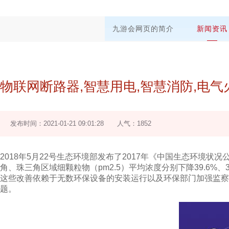
九游会网页的简介
新闻资讯
物联网断路器,智慧用电,智慧消防,电
发布时间：2021-01-21 09:01:28 人气：1852
2018年5月22号生态环境部发布了2017年《中国生态环境状况
角、珠三角区域细颗粒物（pm2.5）平均浓度分别下降39.6%、3
这些改善依赖于无数环保设备的安装运行以及环保部门加强监察
题
。