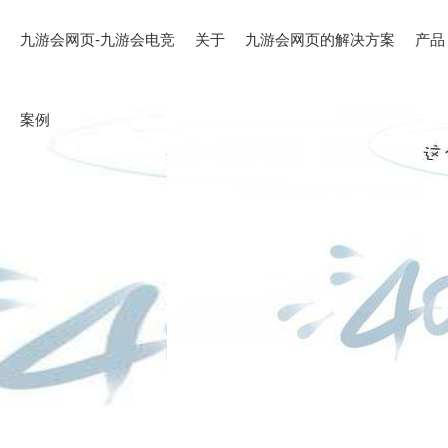
九游会网页-九游会电竞
关于
九游会网页的解决方案
产品
案例