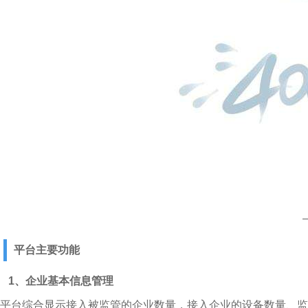
平台主要功能
1、企业基本信息管理
平台综合显示接入被监管的企业数量，接入企业的设备数量、监