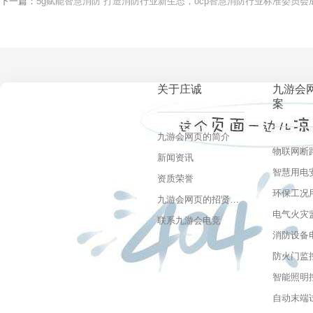
下一篇：
5g赋能智慧消防 打造消防行业新生态，ocp智慧消防行业标准委员会
关于庄诚
九游会
案
九游会网页的简介
物联网断
新闻资讯
智慧用电
资质荣誉
环保工况
九游会网页的招贤纳士
电气火灾
联系九游会电竞
消防设备
防火门监
智能照明
自动末端