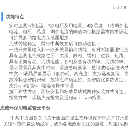
——
zc-i
功能特点
实时监测3路电流、3路电压及用电量、4路温度、1路剩余
电流、电压、温度、剩余电流的阈值均可根据需求自主设定
可扩展多回路电流互感器配接；
无线传输稳定，网络中断恢复后可自动连接；
一路开关量输入和一路开关量输出功能，可对断路器进行脱
具有监测电气线路过压、欠压、缺相、错相、过载、短路、
具有正向有功、无功电能，各相及总有功功率、无功功率、
最大需量及其发生时间：谐波总畸变率、总谐波电流(总表线
中文lcd液晶屏幕显示（低功耗、高亮度）支持远程复位、
故障状态智能识别，故障点准确定位。全智能化参数设定，
支持app端或web端远程操作管理；
施工布线方便，面板安装和标准导轨式两种安装方式可选；
报警方式：现场声光报警及远程app、web报警。
庄诚环保用电监管云平台
中共中央国务院《关于全面加强生态环境保护坚决打好污染
关键时刻打赢这场战争，成为各地政府关注的重点，对重污染